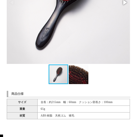
商品仕様
サイズ
全長：約215mm 幅：60mm クッション部長さ：100mm
重量
65g
材質
ABS 樹脂 天然ゴム 猪毛