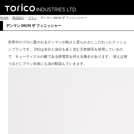
HOME
>
商品紹介
>
ブラシ
>
デンマン D82M ザ フィニッシャー
デンマン D82M ザ フィニッシャー
世界中のプロに愛されるデンマンが軽さと柔らかさにこだわったクッショ
ンブラシです。 D82は水分と油分を多く含む天然猪毛を使用しているの
で、キューティクルの敵である静電気を抑える働きがあります。 使えば使
うほどにブラシ自体にも油が馴染んでいきます。