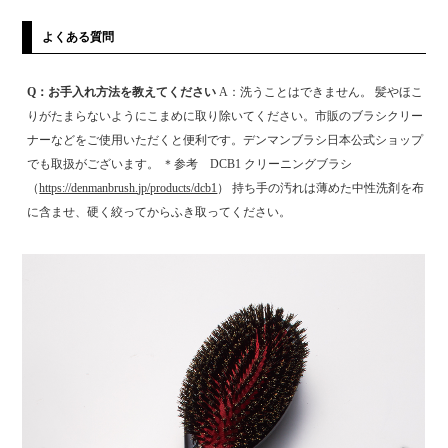
よくある質問
Q：お手入れ方法を教えてください
A：洗うことはできません。 髪やほこ
りがたまらないようにこまめに取り除いてください。市販のブラシクリー
ナーなどをご使用いただくと便利です。デンマンブラシ日本公式ショップ
でも取扱がございます。 ＊参考 DCB1 クリーニングブラシ
（
https://denmanbrush.
jp/products/dcb1
） 持ち手の汚れは薄めた中性洗剤を布
に含ませ、硬く絞ってからふき取ってください。