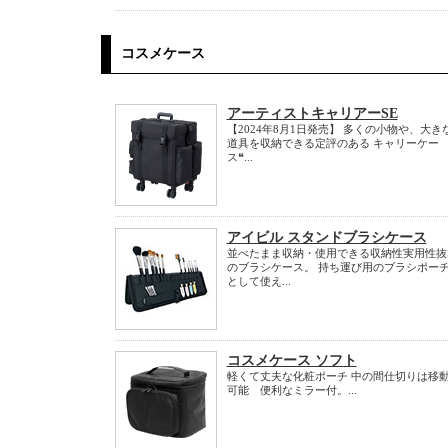
コスメケース
アーティストキャリアーSE
【2024年8月1日発売】 多くの小物や、大き
道具を収納できる定評のある キャリーケー
ス❝...
アイビル スタンドブラシケース
並べたまま収納・使用できる収納性実用性抜
のブラシケース。 持ち運び用のブラシポー
として使え...
コスメケース ソフト
軽くて丈夫な化粧ポーチ 中の間仕切りは移
可能 便利なミラー付。...