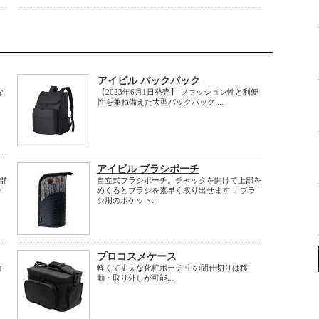
アイビル バックパック
な
【2023年6月1日発売】 ファッション性と利便
性を兼ね備えた大型バックパック ...
アイビル ブラシポーチ
群
自立式ブラシポーチ。チャックを開けて上部を
チ
めくるとブラシを素早く取り出せます！ ブラ
シ用のポケット...
プロコスメケース
動
軽くて丈夫な化粧ポーチ 中の間仕切りは移
動・取り外しが可能...