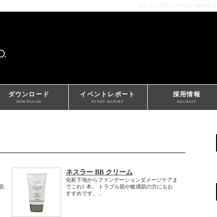
デンマンブラシ アイビル DHセラ
ダウンロード
イベントレポート
採用情報
DOWNLOAD
EVENT REPORT
RECRUIT
ネスラー BB クリーム
化粧下地からファンデーションダメージケアま
肌
でこれ1 本。 トラブル肌や敏感肌の方にもお
すすめです。...