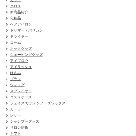
カラー
クロス
新商品紹介
化粧品
ヘアアイロン
トリマー・バリカン
ドライヤー
コーム
ネックグッズ
シェービンググッズ
アイブロウ
アイラッシュ
はさみ
ブラシ
ウィッグ
スプレイヤー
コスメケース
フェイス/サボテンノーズワックス
カーラー
レザー
シャンプーグッズ
サロン雑貨
ギフト