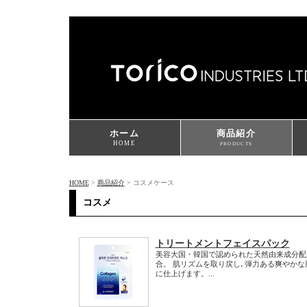
ホーム
商品紹介
HOME
PRODUCTS
HOME
>
商品紹介
> コスメケース
コスメ
トリートメントフェイスパック
美容大国・韓国で認められた天然由来成分配
合。 肌リズムを取り戻し､弾力ある爽やかな
に仕上げます。...