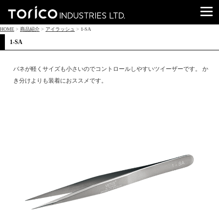
HOME
>
商品紹介
>
アイラッシュ
>
1-SA
1-SA
バネが軽くサイズも小さいのでコントロールしやすいツイーザーです。 か
き分けよりも装着におススメです。