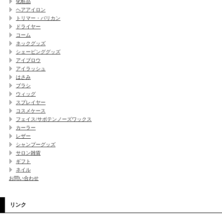
化粧品
ヘアアイロン
トリマー・バリカン
ドライヤー
コーム
ネックグッズ
シェービンググッズ
アイブロウ
アイラッシュ
はさみ
ブラシ
ウィッグ
スプレイヤー
コスメケース
フェイス/サボテンノーズワックス
カーラー
レザー
シャンプーグッズ
サロン雑貨
ギフト
ネイル
お問い合わせ
リンク