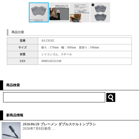
商品仕様
型番
AS-23G02
サイズ
後ろ：170mm 幅：360mm 首回り：160mm
材質
シリコンゴム、スチール
JAN
4989550232108
商品検索
新商品情報
2026/06/20 ブレーメン ダブルスケルトンブラシ
2026年7月8日発売 …