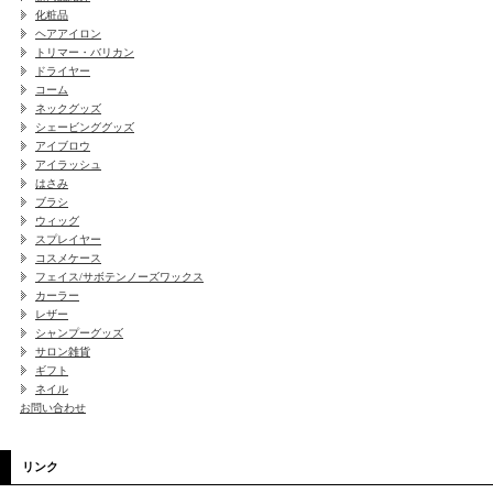
化粧品
ヘアアイロン
トリマー・バリカン
ドライヤー
コーム
ネックグッズ
シェービンググッズ
アイブロウ
アイラッシュ
はさみ
ブラシ
ウィッグ
スプレイヤー
コスメケース
フェイス/サボテンノーズワックス
カーラー
レザー
シャンプーグッズ
サロン雑貨
ギフト
ネイル
お問い合わせ
リンク