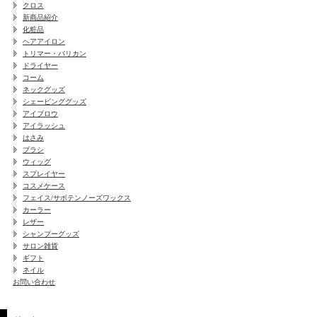
クロス
新商品紹介
化粧品
ヘアアイロン
トリマー・バリカン
ドライヤー
コーム
ネックグッズ
シェービンググッズ
アイブロウ
アイラッシュ
はさみ
ブラシ
ウィッグ
スプレイヤー
コスメケース
フェイス/サボテンノーズワックス
カーラー
レザー
シャンプーグッズ
サロン雑貨
ギフト
ネイル
お問い合わせ