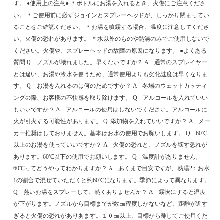
す。 ●使用上の注意● ＊ボトルにお湯を入れるとき、火傷にご注意くださ
い。 ＊ご使用前に必ずジョインとスプレーヘッドが、しっかり閉まってい
ることをご確認ください。 ＊お湯を噴霧する場合、温度に注意してくださ
い。火傷の恐れがあります。 ＊水以外のものや熱湯のみでご使用しないで
ください。火傷や、スプレーヘッドの故障の原因になります。 ●よくある
質問 Q ノズルが壊れました。早くないですか？ A 通常のスプレイヤー
とは違い、お湯や冷水を使うため、通常使用よりも劣化速度は早くなりま
す。 Q お湯を入れるのは何のためですか？ A 冬場のウェットカッティ
ングの際、お客様の不快感を取り除けます。 Q アルコールを入れていい
もいいですか？ A アルコールの使用はしないでください。アルコールに
火が引火する可能性があります。 Q 添加物を入れていいですか？ A メー
カー推奨はしておりません。基本はお水の使用でお願いします。 Q 60℃
以上のお湯を使っていいですか？ A 火傷の恐れと、ノズルを壊す恐れが
あります。60℃以下の使用でお願いします。 Q 温度計がありません。
60℃ってどうやってわかりますか？ A あくまで目安ですが、熱湯2：お水
1の割合で混ぜていただくと約60℃になります。季節によって異なります。
Q 熱いお湯をスプレーして、熱くありませんか？ A 霧状にすると温度
が下がります。ノズルから目標までが数㎝程度しかないなど、距離が近す
ぎると火傷の恐れがありあます。１０㎝以上、目標から離してご使用くだ