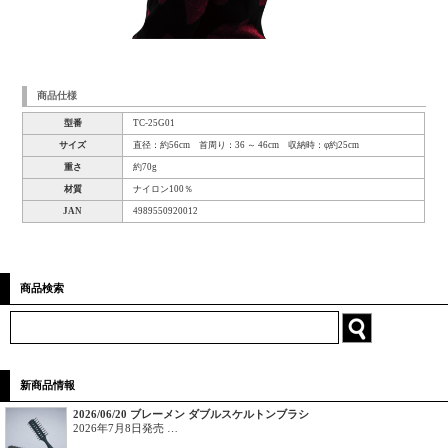
商品仕様
型番
TC-25G01
サイズ
直径：約56cm 首周り：36 ～ 46cm 収納時：φ約25cm
重さ
約70g
材質
ナイロン100％
JAN
4989550920012
商品検索
新商品情報
2026/06/20 ブレーメン ダブルスケルトンブラシ
2026年7月8日発売 …