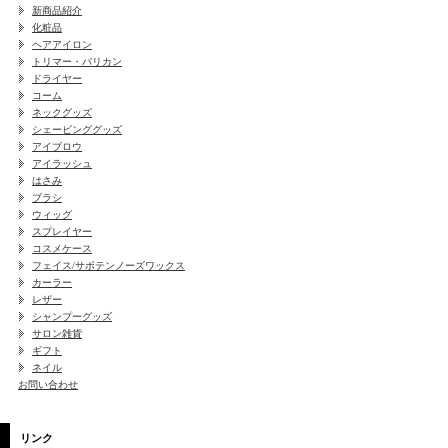
新商品紹介
化粧品
ヘアアイロン
トリマー・バリカン
ドライヤー
コーム
ネックグッズ
シェービンググッズ
アイブロウ
アイラッシュ
はさみ
ブラシ
ウィッグ
スプレイヤー
コスメケース
フェイス/サボテンノーズワックス
カーラー
レザー
シャンプーグッズ
サロン雑貨
ギフト
ネイル
お問い合わせ
リンク