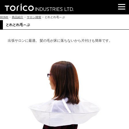
HOME
>
商品紹介
>
サロン雑貨
>
とれとれ毛～ぷ
とれとれ毛～ぷ
出張サロンに最適。 髪の毛が床に落ちないから片付けも簡単です。