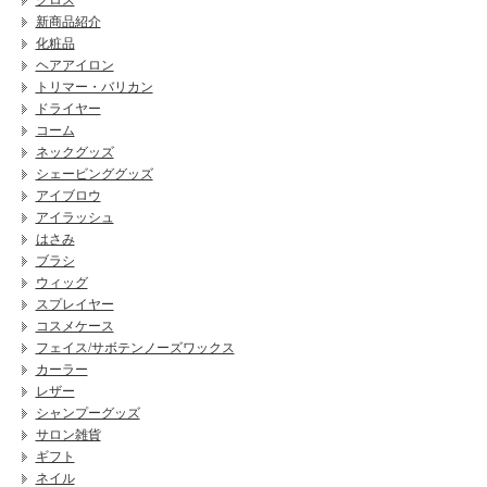
クロス
新商品紹介
化粧品
ヘアアイロン
トリマー・バリカン
ドライヤー
コーム
ネックグッズ
シェービンググッズ
アイブロウ
アイラッシュ
はさみ
ブラシ
ウィッグ
スプレイヤー
コスメケース
フェイス/サボテンノーズワックス
カーラー
レザー
シャンプーグッズ
サロン雑貨
ギフト
ネイル