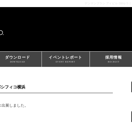
デンマンブラシ アイビル DHセラ
ダウンロード
イベントレポート
採用情報
DOWNLOAD
EVENT REPORT
RECRUIT
 パシフィコ横浜
ス出展しました。