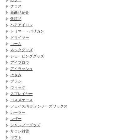
カラー
クロス
新商品紹介
化粧品
ヘアアイロン
トリマー・バリカン
ドライヤー
コーム
ネックグッズ
シェービンググッズ
アイブロウ
アイラッシュ
はさみ
ブラシ
ウィッグ
スプレイヤー
コスメケース
フェイス/サボテンノーズワックス
カーラー
レザー
シャンプーグッズ
サロン雑貨
ギフト