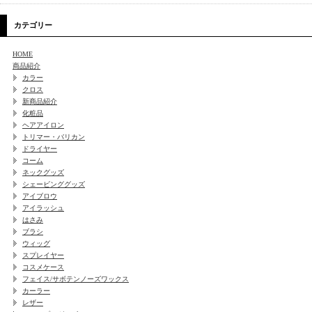
カテゴリー
HOME
商品紹介
カラー
クロス
新商品紹介
化粧品
ヘアアイロン
トリマー・バリカン
ドライヤー
コーム
ネックグッズ
シェービンググッズ
アイブロウ
アイラッシュ
はさみ
ブラシ
ウィッグ
スプレイヤー
コスメケース
フェイス/サボテンノーズワックス
カーラー
レザー