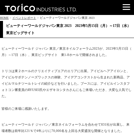
HOME
>
イベントレポート
>
ビューティーワールドジャパン東京 2023
ビューティーワールドジャパン東京 2023 2023年5月15日（月）～17日（水）
東京ビッグサイト
ビューティーワールド ジャパン 東京／東京ネイルフォーラム2023が、2023年5月15日（
月）～17日（水）、東京ビッグサイト 東1-8ホールで開催されました。
トリコは東２ホールのクリエイティブエアのエリアに出展。
アイビルヘアアイロンと、
アイビルサボテンノーズワックスの体験、
アイデアコンテストから生まれた新商品、
ア
イビルマルチツールトレイの紹介などを行いました。
ブースには、
アイビルインスタフ
ォトコン審査員のRYUSEI氏やエザキヨシ
タカさんにもご来場いただき、大変な人気でし
た。
皆様のご来場に感謝いたします。
ビューティーワールド ジャパン／東京ネイルフォーラムを合わせて831社が出展し、来
場者数は前年比121％で4年ぶりに70,
000名を上回る大変盛況な開催となりました。