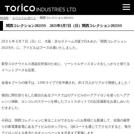
HOME
>
イベントレポート
>
関西コレクション2021SS
関西コレクション2021SS 2021年3月7日（日）関西コレクション2021SS
20２１年３月７日（日）に、大阪・京セラドーム大阪で行われた「関西コレクション
2021S/S」に、アイビルはブース出展いたしました。
新型コロナウイルス感染症対策のために、ソーシャルディスタンスをしっかりと保てる
イベントブースを設置。
会場＆ブースの様子は、LINEライブで生中継され、約３万人がリアルで視聴しました！
個別に間仕切りをした鏡台のあるブースではのアイビルのヘアアイロンを使ったヘアア
レンジ体験、カンコレのステージを模したフォトスポットでの記念撮影をお楽しみいた
だきました。
今回は、関西コレクションに来ることができなかったお客様にも配慮して、全国の最寄
りの家電量販電にあるアイビルのポップから、QRコードを通じてアクセスすると、毎月
アイロンが１０本当たるキャンペーンを８月末まで実施します。