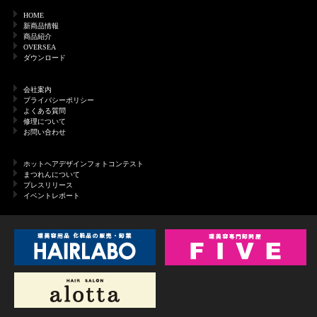
HOME
新商品情報
商品紹介
OVERSEA
ダウンロード
会社案内
プライバシーポリシー
よくある質問
修理について
お問い合わせ
ホットヘアデザインフォトコンテスト
まつれんについて
プレスリリース
イベントレポート