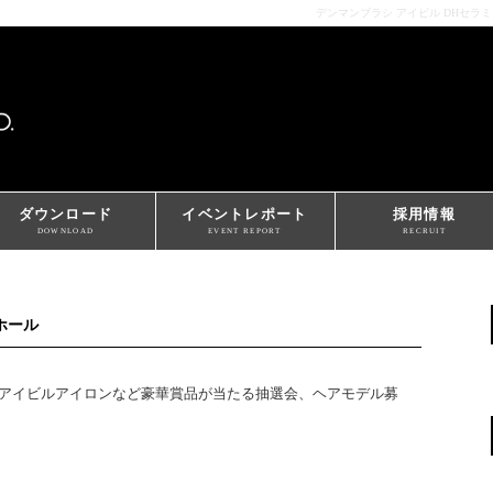
デンマンブラシ アイビル DHセラ
ダウンロード
イベントレポート
採用情報
DOWNLOAD
EVENT REPORT
RECRUIT
念ホール
、アイビルアイロンなど豪華賞品が当たる抽選会、ヘアモデル募