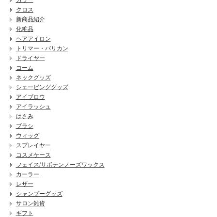
カラー
クロス
新商品紹介
化粧品
ヘアアイロン
トリマー・バリカン
ドライヤー
コーム
ネックグッズ
シェービンググッズ
アイブロウ
アイラッシュ
はさみ
ブラシ
ウィッグ
スプレイヤー
コスメケース
フェイス/サボテンノーズワックス
カーラー
レザー
シャンプーグッズ
サロン雑貨
ギフト