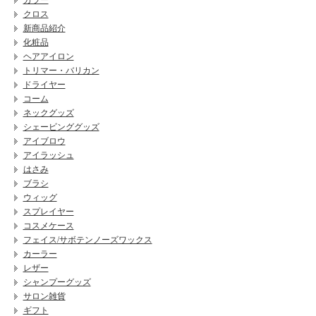
カラー
クロス
新商品紹介
化粧品
ヘアアイロン
トリマー・バリカン
ドライヤー
コーム
ネックグッズ
シェービンググッズ
アイブロウ
アイラッシュ
はさみ
ブラシ
ウィッグ
スプレイヤー
コスメケース
フェイス/サボテンノーズワックス
カーラー
レザー
シャンプーグッズ
サロン雑貨
ギフト