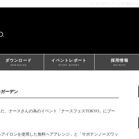
デンマンブラシ アイビル DHセラ
ダウンロード
イベントレポート
採用情報
DOWNLOAD
EVENT REPORT
RECRUIT
谷ガーデン
された、ナースさんの為のイベント「ナースフェスTOKYO」にブー
ルアイロンを使用した無料ヘアアレンジ」と「サボテンノーズワッ