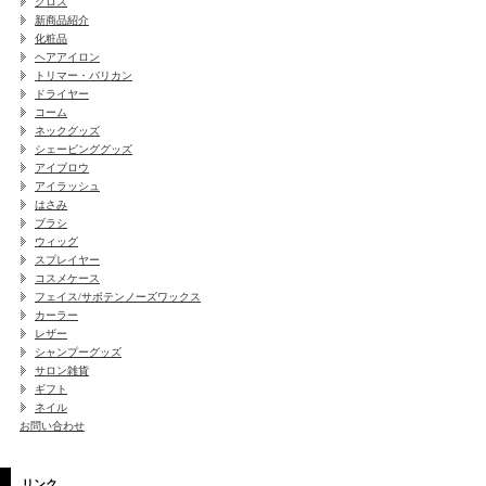
クロス
新商品紹介
化粧品
ヘアアイロン
トリマー・バリカン
ドライヤー
コーム
ネックグッズ
シェービンググッズ
アイブロウ
アイラッシュ
はさみ
ブラシ
ウィッグ
スプレイヤー
コスメケース
フェイス/サボテンノーズワックス
カーラー
レザー
シャンプーグッズ
サロン雑貨
ギフト
ネイル
お問い合わせ
リンク