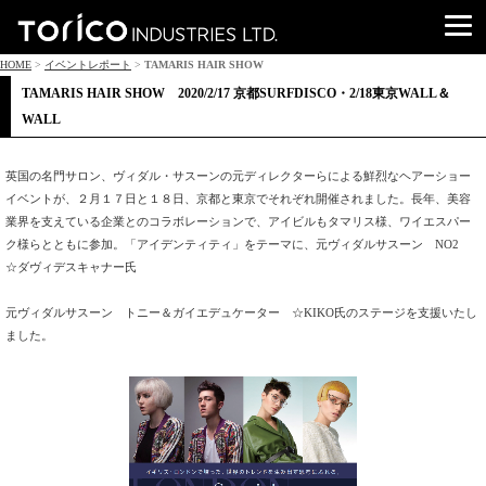
HOME
>
イベントレポート
>
TAMARIS HAIR SHOW
TAMARIS HAIR SHOW 2020/2/17 京都SURFDISCO・2/18東京WALL＆
WALL
英国の名門サロン、ヴィダル・サスーンの元ディレクターらによる鮮烈なヘアーショー
イベントが、２月１７日と１８日、京都と東京でそれぞれ開催されました。長年、美容
業界を支えている企業とのコラボレーションで、アイビルもタマリス様、ワイエスパー
ク様らとともに参加。「アイデンティティ」をテーマに、元ヴィダルサスーン NO2
☆ダヴィデスキャナー氏
元ヴィダルサスーン トニー＆ガイエデュケーター ☆KIKO氏のステージを支援いたし
ました。