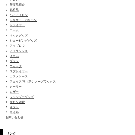
新商品紹介
化粧品
ヘアアイロン
トリマー・バリカン
ドライヤー
コーム
ネックグッズ
シェービンググッズ
アイブロウ
アイラッシュ
はさみ
ブラシ
ウィッグ
スプレイヤー
コスメケース
フェイス/サボテンノーズワックス
カーラー
レザー
シャンプーグッズ
サロン雑貨
ギフト
ネイル
お問い合わせ
リンク