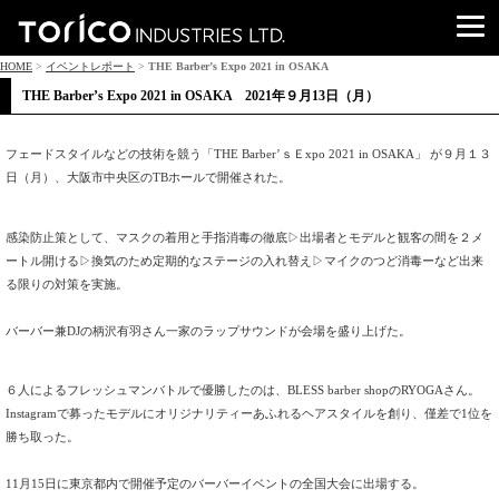
HOME
>
イベントレポート
>
THE Barber’s Expo 2021 in OSAKA
THE Barber’s Expo 2021 in OSAKA 2021年９月13日（月）
フェードスタイルなどの技術を競う「THE Barber’ｓＥxpo 2021 in OSAKA」 が９月１３
日（月）、大阪市中央区のTBホールで開催された。
感染防止策として、
マスクの着用と手指消毒の徹底▷
出場者とモデルと観客の間を２メ
ートル開ける▷
換気のため定期的なステージの入れ替え▷
マイクのつど消毒ーなど出来
る限りの対策を実施。
バーバー兼DJの柄沢有羽さん一家のラップサウンドが会場を盛り
上げた。
６人によるフレッシュマンバトルで優勝したのは、
BLESS barber shopのRYOGAさん。
Instagramで募ったモデルにオリジナリティーあふれるヘ
アスタイルを創り、僅差で1位を
勝ち取った。
11月15日に東京都内で開催予定のバーバーイベントの全国大会
に出場する。