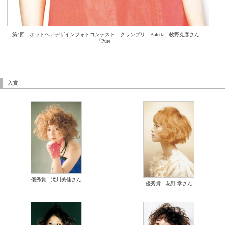
第4回 ホットヘアデザインフォトコンテスト グランプリ Baletta 牧野克彦さん
「Pure」
入賞
優秀賞 滝川美佳さん
優秀賞 花野 学さん