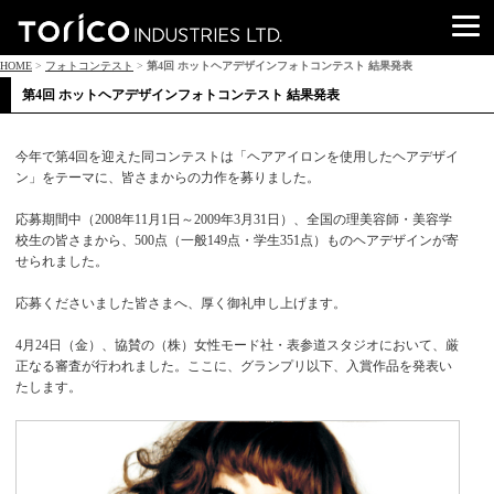
HOME
>
フォトコンテスト
>
第4回 ホットヘアデザインフォトコンテスト 結果発表
第4回 ホットヘアデザインフォトコンテスト 結果発表
今年で第4回を迎えた同コンテストは「ヘアアイロンを使用したヘアデザイ
ン」をテーマに、皆さまからの力作を募りました。
応募期間中（2008年11月1日～2009年3月31日）、全国の理美容師・美容学
校生の皆さまから、500点（一般149点・学生351点）ものヘアデザインが寄
せられました。
応募くださいました皆さまへ、厚く御礼申し上げます。
4月24日（金）、協賛の（株）女性モード社・表参道スタジオにおいて、厳
正なる審査が行われました。ここに、グランプリ以下、入賞作品を発表い
たします。