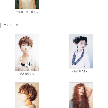
学生賞 竹中 藍さん
ファイナリスト
眞明佳乃子さん
砂川義昭さん