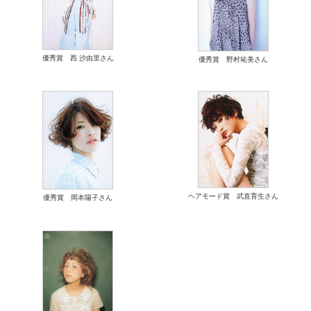
優秀賞 西 沙由里さん
優秀賞 野村祐美さん
ヘアモード賞 武直育生さん
優秀賞 岡本陽子さん