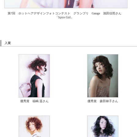
第7回 ホットヘアデザインフォトコンテスト グランプリ Garage 池田佳照さん
「Spice Girl」
入賞
優秀賞 福嶋 遥さん
優秀賞 森田禄子さん