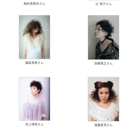
植村真輝夫さん
辻 萌子さん
脇坂美希さん
加藤寛之さん
井上博美さん
遠藤眞実さん