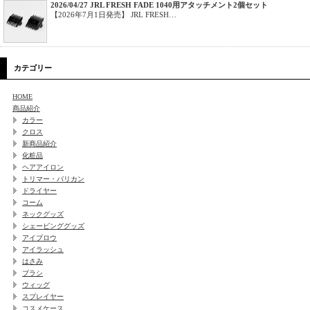
2026/04/27 JRL FRESH FADE 1040用アタッチメント2個セット
【2026年7月1日発売】 JRL FRESH…
カテゴリー
HOME
商品紹介
カラー
クロス
新商品紹介
化粧品
ヘアアイロン
トリマー・バリカン
ドライヤー
コーム
ネックグッズ
シェービンググッズ
アイブロウ
アイラッシュ
はさみ
ブラシ
ウィッグ
スプレイヤー
コスメケース