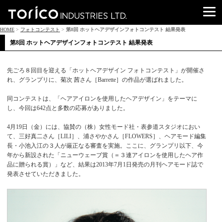
HOME
>
フォトコンテスト
>
第8回 ホットヘアデザインフォトコンテスト 結果発表
第8回 ホットヘアデザインフォトコンテスト 結果発表
先ごろ８回目を迎える「ホットヘアデザイン フォトコンテスト」が開催さ
れ、グランプリに、菊次 茜さん［Barrette］の作品が選ばれました。
同コンテストは、「ヘアアイロンを使用したヘアデザイン」をテーマに
し、今回は642点と多数の応募がありました。
4月19日（金）には、協賛の（株）女性モード社・表参道スタジオにおい
て、三好真二さん［LILI］、浦さやかさん［FLOWERS］、ヘアモード編集
長・小池入江の３人が厳正なる審査を実施。ここに、グランプリ以下、今
年から新設された「ニューウェーブ賞（＝３連アイロンを使用したヘア作
品に贈られる賞）」など、結果は2013年7月1日発売の月刊ヘアモード誌で
発表させていただきました。