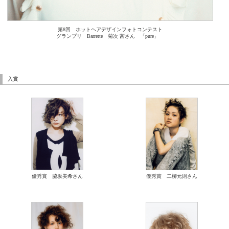
第8回 ホットヘアデザインフォトコンテスト
グランプリ Barrette 菊次 茜さん 「pure」
入賞
優秀賞 脇坂美希さん
優秀賞 二柳元則さん