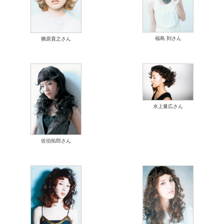
福島 到さん
猶原貴之さん
水上量広さん
佐伯拓郎さん