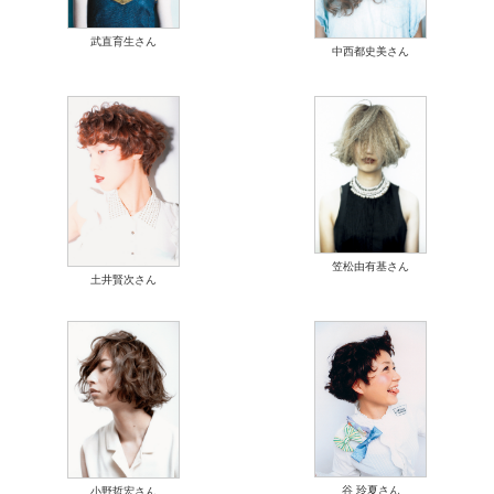
武直育生さん
中西都史美さん
笠松由有基さん
土井賢次さん
谷 玲夏さん
小野哲宏さん