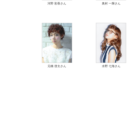
河野 彩香さん
奥村 一輝さん
元橋 啓太さん
水野 七海さん