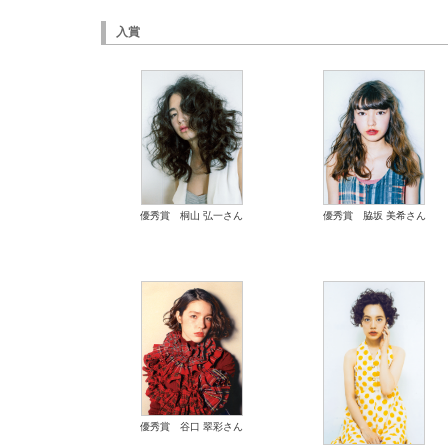
入賞
優秀賞 桐山 弘一さん
優秀賞 脇坂 美希さん
優秀賞 谷口 翠彩さん