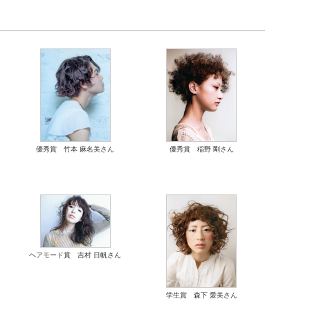
優秀賞 竹本 麻名美さん
優秀賞 稲野 剛さん
ヘアモード賞 吉村 日帆さん
学生賞 森下 愛美さん