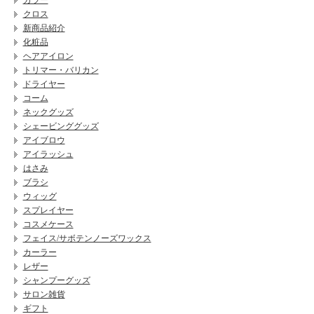
カラー
クロス
新商品紹介
化粧品
ヘアアイロン
トリマー・バリカン
ドライヤー
コーム
ネックグッズ
シェービンググッズ
アイブロウ
アイラッシュ
はさみ
ブラシ
ウィッグ
スプレイヤー
コスメケース
フェイス/サボテンノーズワックス
カーラー
レザー
シャンプーグッズ
サロン雑貨
ギフト