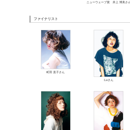
ニューウェーブ賞 井上 博美さ
ファイナリスト
町田 直子さん
Lieさん