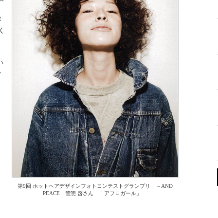
リ
容
く
い
ン
さ
第9回 ホットヘアデザインフォトコンテストグランプリ ～AND
PEACE 管惣 啓さん 「アフロガール」