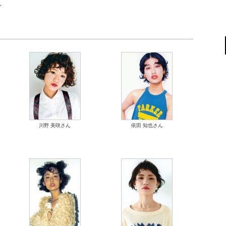
ん
川野 美咲さん
依田 知也さん