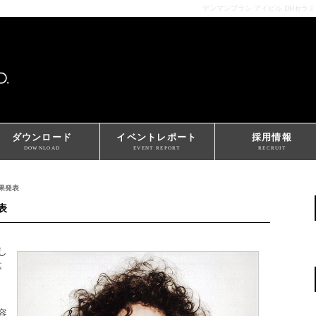
デンマンブラシ アイビル DHセラ
ダウンロード
イベントレポート
採用情報
DOWNLOAD
EVENT REPORT
RECRUIT
果発表
表
し
募
容