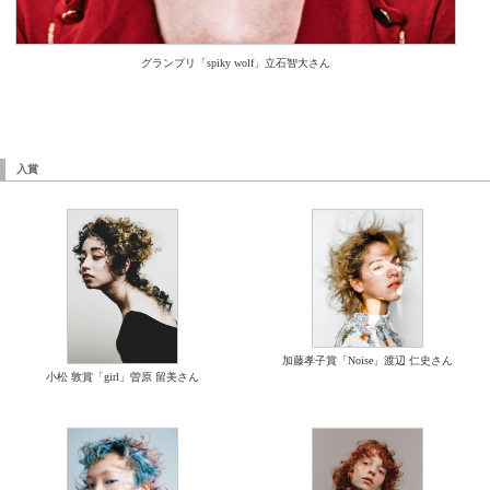
グランプリ「spiky wolf」立石智大さん
入賞
加藤孝子賞「Noise」渡辺 仁史さん
小松 敦賞「girl」曽原 留美さん