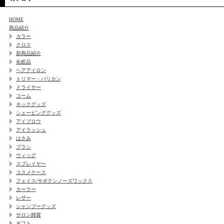
HOME
商品紹介
カラー
クロス
新商品紹介
化粧品
ヘアアイロン
トリマー・バリカン
ドライヤー
コーム
ネックグッズ
シェービンググッズ
アイブロウ
アイラッシュ
はさみ
ブラシ
ウィッグ
スプレイヤー
コスメケース
フェイス/サボテンノーズワックス
カーラー
レザー
シャンプーグッズ
サロン雑貨
ギフト