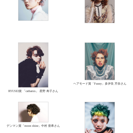
ヘアモード賞「Funny」多伊良 芹奈さん
RYUSEI賞 「catharsis」 星野 寿子さん
デンマン賞「moon shine」中村 亜希さん