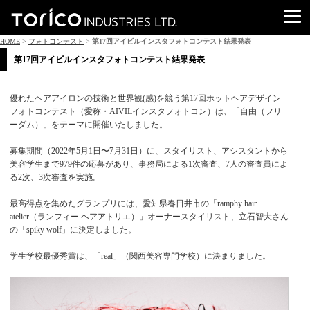
HOME
>
フォトコンテスト
>
第17回アイビルインスタフォトコンテスト結果発表
第17回アイビルインスタフォトコンテスト結果発表
優れたヘアアイロンの技術と世界観(感)を競う第17回ホットヘアデザイン
フォトコンテスト（愛称・AIVILインスタフォトコン）は、「自由（フリ
ーダム）」をテーマに開催いたしました。
募集期間（2022年5月1日〜7月31日）に、スタイリスト、アシスタントから
美容学生まで979件の応募があり、事務局による1次審査、7人の審査員によ
る2次、3次審査を実施。
最高得点を集めたグランプリには、愛知県春日井市の「ramphy hair
atelier（ランフィー ヘアアトリエ）」オーナースタイリスト、立石智大さん
の「spiky wolf」に決定しました。
学生学校最優秀賞は、「real」（関西美容専門学校）に決まりました。