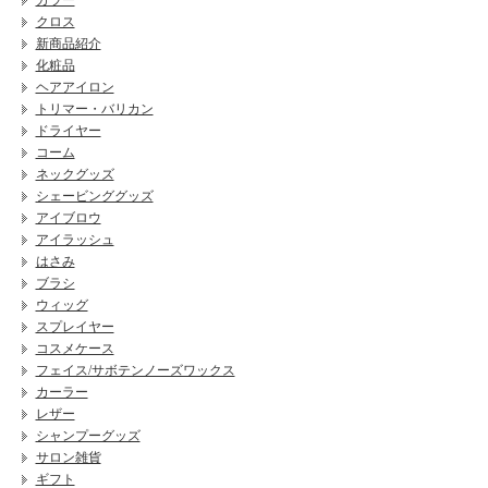
カラー
クロス
新商品紹介
化粧品
ヘアアイロン
トリマー・バリカン
ドライヤー
コーム
ネックグッズ
シェービンググッズ
アイブロウ
アイラッシュ
はさみ
ブラシ
ウィッグ
スプレイヤー
コスメケース
フェイス/サボテンノーズワックス
カーラー
レザー
シャンプーグッズ
サロン雑貨
ギフト