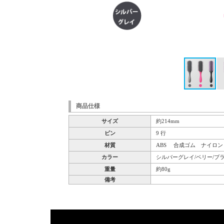
商品仕様
サイズ
約214mm
ピン
9 行
材質
ABS 合成ゴム ナイロン
カラー
シルバーグレイ/ベリー/ブ
重量
約80g
備考