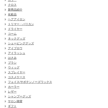
カラー
クロス
新商品紹介
化粧品
ヘアアイロン
トリマー・バリカン
ドライヤー
コーム
ネックグッズ
シェービンググッズ
アイブロウ
アイラッシュ
はさみ
ブラシ
ウィッグ
スプレイヤー
コスメケース
フェイス/サボテンノーズワックス
カーラー
レザー
シャンプーグッズ
サロン雑貨
ギフト