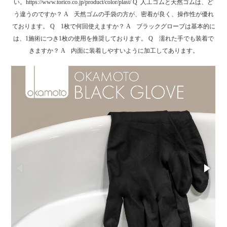
い。https://www.torico.co.jp/product/color/plast/ Q 人工ゴムと天然ゴムは、ど
う違うのですか？ A 天然ゴムの手袋の方が、密着が良く、操作性が優れ
ております。 Q 1枚で何回使えますか？ A ブラックグローブは基本的に
は、1施術につき1枚の使用を推奨しております。 Q 濡れた手でも装着で
きますか？ A 内面に装着しやすいように加工してあります。