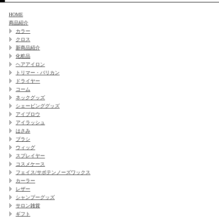
HOME
商品紹介
カラー
クロス
新商品紹介
化粧品
ヘアアイロン
トリマー・バリカン
ドライヤー
コーム
ネックグッズ
シェービンググッズ
アイブロウ
アイラッシュ
はさみ
ブラシ
ウィッグ
スプレイヤー
コスメケース
フェイス/サボテンノーズワックス
カーラー
レザー
シャンプーグッズ
サロン雑貨
ギフト