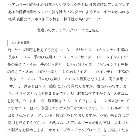
ヘアカラー剤の汚れが目立たないブラック色を採用 製造時にアレルゲンで
ある加硫促進剤やタンパク質を除去 パウダーによるアレルギーやかぶれも
軽減 表面にエンボス加工を施し、操作性が高いグローブ
色違いのナチュラルグローブは
こちら
よくある質問
Q サイズ対応を教えてください。 A SSサイズ （６インチ）中指の
長さ６・８㎝ 手のひら周り １５・８㎝ Sサイズ （６・５インチ）中
指の長さ７・４㎝ 手のひら周り １７㎝ Mサイズ （7/7.5インチ）中指
の長さ７・８㎝ 手のひら周り １９㎝ Lサイズ （8インチ） 中指の
長さ ７・８㎝ 手のひら周り ２１㎝ ※目安となります。両手兼用で
す。 Q 厚みとは？ A 箇所によって異なりますが、概ね0.2㎜です。ま
た、全サイズともに全長２８㎝です。 Q 材質は何ですか？ A 天然ゴム
を使用しています。 Ｑ 原産国は？ Ａ タイです。 Ｑ エンボスはついて
ますか？ Ａ はい。表面にエンボス加工がついてます。 Ｑ アレルギーは
出ませんか？ Ａ アレルギー軽減策をしておりますが、不安がある方はご
使用を控えてください。 天然ゴムへのアレルギーが心配な方は、人工ゴム
の製品をお勧めします 「オカモトプラスチックグローブ」をご検討くださ