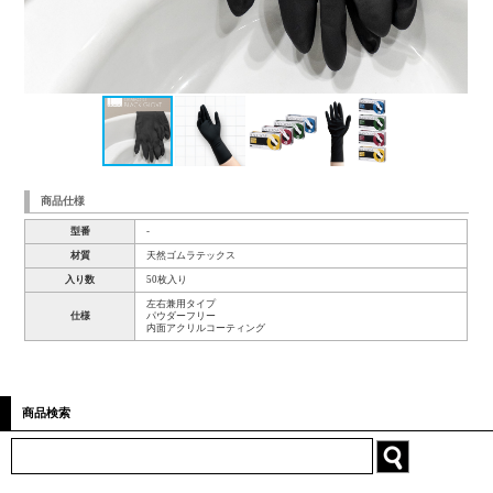
商品仕様
型番
-
材質
天然ゴムラテックス
入り数
50枚入り
左右兼用タイプ
仕様
パウダーフリー
内面アクリルコーティング
商品検索