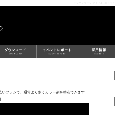
デンマンブラシ アイビル DHセラ
ダウンロード
イベントレポート
採用情報
DOWNLOAD
EVENT REPORT
RECRUIT
が広いブラシで、通常より多くカラー剤を塗布できます
】