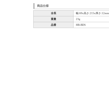
商品仕様
全長
幅:69x高さ:215x厚さ:12mm
重量
23g
品番
HB-BDS