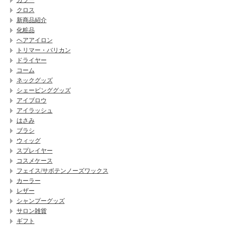
カラー
クロス
新商品紹介
化粧品
ヘアアイロン
トリマー・バリカン
ドライヤー
コーム
ネックグッズ
シェービンググッズ
アイブロウ
アイラッシュ
はさみ
ブラシ
ウィッグ
スプレイヤー
コスメケース
フェイス/サボテンノーズワックス
カーラー
レザー
シャンプーグッズ
サロン雑貨
ギフト