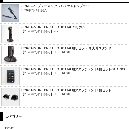
2026/06/20 ブレーメン ダブルスケルトンブラシ
2026年7月8日発売 …
2026/04/27 JRL FRESH FADE 1040 バリカン
【2026年7月1日発売】 &nb…
2026/04/27 JRL FRESH FADE 1040用リセットIQ 充電スタンド
【2026年7月1日発売】 JRL FRESH…
2026/04/27 JRL FRESH FADE 1040用アタッチメント8個セットGUARD3
【2026年7月1日発売】 JRL FRESH…
2026/04/27 JRL FRESH FADE 1040用アタッチメント2個セット
【2026年7月1日発売】 JRL FRESH…
カテゴリー
HOME