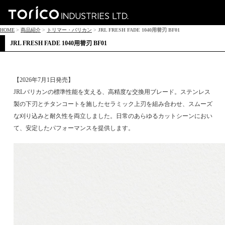
HOME
>
商品紹介
>
トリマー・バリカン
>
JRL FRESH FADE 1040用替刃 BF01
JRL FRESH FADE 1040用替刃 BF01
【2026年7月1日発売】
JRLバリカンの標準性能を支える、高精度な交換用ブレード。ステンレス
製の下刃とチタンコートを施したセラミック上刃を組み合わせ、スムーズ
な刈り込みと耐久性を両立しました。日常のあらゆるカットシーンにおい
て、安定したパフォーマンスを提供します。