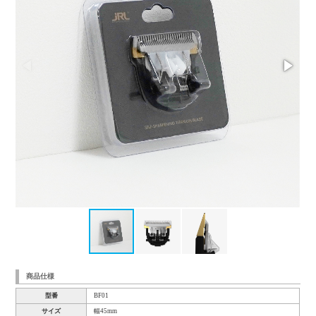
商品仕様
型番
BF01
サイズ
幅45mm