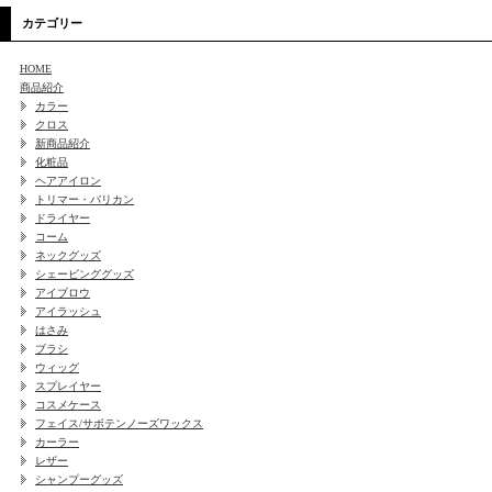
カテゴリー
HOME
商品紹介
カラー
クロス
新商品紹介
化粧品
ヘアアイロン
トリマー・バリカン
ドライヤー
コーム
ネックグッズ
シェービンググッズ
アイブロウ
アイラッシュ
はさみ
ブラシ
ウィッグ
スプレイヤー
コスメケース
フェイス/サボテンノーズワックス
カーラー
レザー
シャンプーグッズ