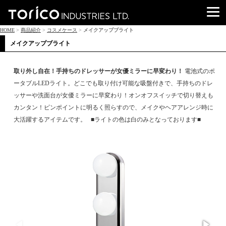
HOME
>
商品紹介
>
コスメケース
>
メイクアップブライト
メイクアップブライト
取り外し自在！手持ちのドレッサーが女優ミラーに早変わり！
電池式のポ
ータブルLEDライト。どこでも取り付け可能な吸盤付きで、手持ちのドレ
ッサーや洗面台が女優ミラーに早変わり！オンオフスイッチで切り替えも
カンタン！ピンポイントに明るく照らすので、メイクやヘアアレンジ時に
大活躍するアイテムです。 ■ライトの色は白のみとなっております■