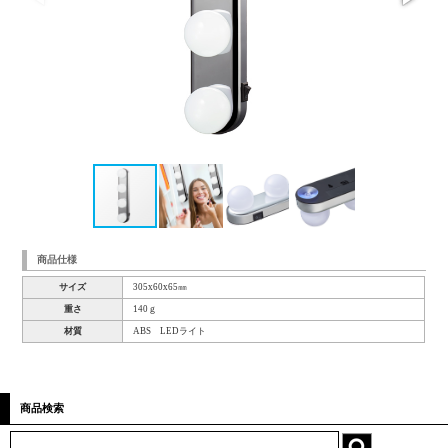
商品仕様
サイズ
305x60x65㎜
重さ
140ｇ
材質
ABS LEDライト
商品検索