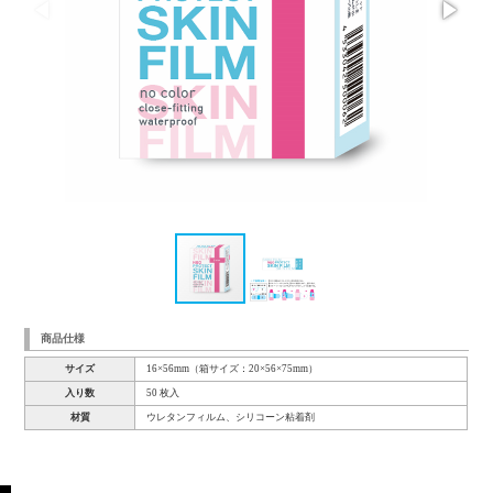
商品仕様
サイズ
16×56mm（箱サイズ：20×56×75mm）
入り数
50 枚入
材質
ウレタンフィルム、シリコーン粘着剤