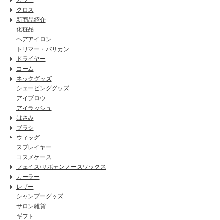
カラー
クロス
新商品紹介
化粧品
ヘアアイロン
トリマー・バリカン
ドライヤー
コーム
ネックグッズ
シェービンググッズ
アイブロウ
アイラッシュ
はさみ
ブラシ
ウィッグ
スプレイヤー
コスメケース
フェイス/サボテンノーズワックス
カーラー
レザー
シャンプーグッズ
サロン雑貨
ギフト