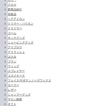
カラー
クロス
新商品紹介
化粧品
ヘアアイロン
トリマー・バリカン
ドライヤー
コーム
ネックグッズ
シェービンググッズ
アイブロウ
アイラッシュ
はさみ
ブラシ
ウィッグ
スプレイヤー
コスメケース
フェイス/サボテンノーズワックス
カーラー
レザー
シャンプーグッズ
サロン雑貨
ギフト