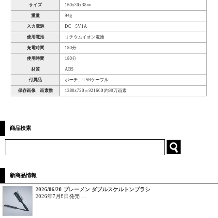
サイズ
160x30x38㎜
重量
94g
入力電源
DC 5V1A
使用電池
リチウムイオン電池
充電時間
180分
使用時間
180分
材質
ABS
付属品
ポーチ、USBケーブル
保存画像 画素数
1280x720＝921600 約90万画素
商品検索
新商品情報
2026/06/20 ブレーメン ダブルスケルトンブラシ
2026年7月8日発売 …