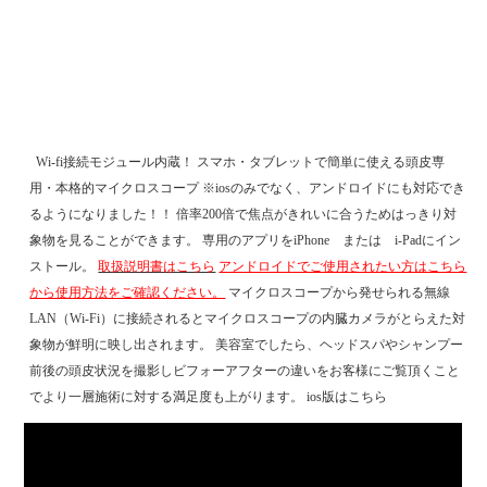
Wi-fi接続モジュール内蔵！ スマホ・タブレットで簡単に使える頭皮専
用・本格的マイクロスコープ ※iosのみでなく、アンドロイドにも対応でき
るようになりました！！
倍率200倍で焦点がきれいに合うためはっきり対
象物を見ることができます。
専用のアプリをiPhone または i-Padにイン
ストール。
取扱説明書はこちら
アンドロイドでご使用されたい方はこちら
から使用方法をご確認ください。
マイクロスコープから発せられる無線
LAN（Wi-Fi）に接続されるとマイクロスコープの内臓カメラがとらえた対
象物が鮮明に映し出されます。
美容室でしたら、ヘッドスパやシャンプー
前後の頭皮状況を撮影しビフォーアフターの違いをお客様にご覧頂くこと
でより一層施術に対する満足度も上がります。
ios版はこちら