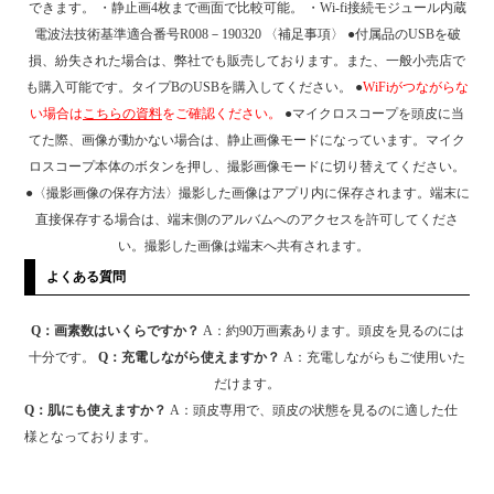
できます。 ・静止画4枚まで画面で比較可能。 ・Wi-fi接続モジュール内蔵
電波法技術基準適合番号R008－190320 〈補足事項〉 ●付属品のUSBを破
損、紛失された場合は、弊社でも販売しております。また、一般小売店で
も購入可能です。タイプBのUSBを購入してください。 ●
WiFiがつながらな
い場合は
こちらの資料
をご確認ください。
●マイクロスコープを頭皮に当
てた際、画像が動かない場合は、静止画像モードになっています。マイク
ロスコープ本体のボタンを押し、撮影画像モードに切り替えてください。
●〈撮影画像の保存方法〉撮影した画像はアプリ内に保存されます。端末に
直接保存する場合は、端末側のアルバムへのアクセスを許可してくださ
い。撮影した画像は端末へ共有されます。
よくある質問
Q：画素数はいくらですか？
A：約90万画素あります。頭皮を見るのには
十分です。
Q：充電しながら使えますか？
A：充電しながらもご使用いた
だけます。
Q：肌にも使えますか？
A：頭皮専用で、頭皮の状態を見るのに適した仕
様となっております。