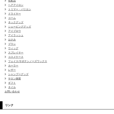
化粧品
ヘアアイロン
トリマー・バリカン
ドライヤー
コーム
ネックグッズ
シェービンググッズ
アイブロウ
アイラッシュ
はさみ
ブラシ
ウィッグ
スプレイヤー
コスメケース
フェイス/サボテンノーズワックス
カーラー
レザー
シャンプーグッズ
サロン雑貨
ギフト
ネイル
お問い合わせ
リンク